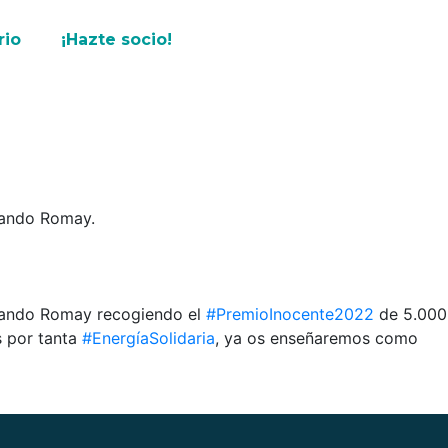
rio
¡Hazte socio!
nando Romay.
rnando Romay recogiendo el
#PremioInocente2022
de 5.000
s por tanta
#EnergíaSolidaria
, ya os enseñaremos como