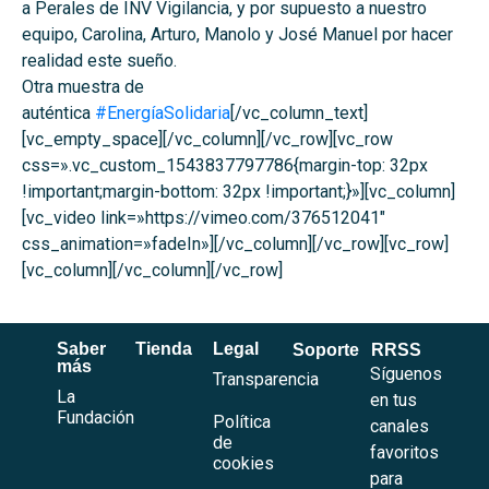
a Perales de INV Vigilancia, y por supuesto a nuestro
equipo, Carolina, Arturo, Manolo y José Manuel por hacer
realidad este sueño.
Otra muestra de
auténtica
#
EnergíaSolidaria
[/vc_column_text]
[vc_empty_space][/vc_column][/vc_row][vc_row
css=».vc_custom_1543837797786{margin-top: 32px
!important;margin-bottom: 32px !important;}»][vc_column]
[vc_video link=»https://vimeo.com/376512041″
css_animation=»fadeIn»][/vc_column][/vc_row][vc_row]
[vc_column][/vc_column][/vc_row]
Saber
Tienda
Legal
Soporte
RRSS
más
Síguenos
Transparencia
La
en tus
Fundación
Política
canales
de
favoritos
cookies
para