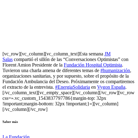
[vc_row][vc_column][vc_column_text]
Esta semana
JM
Salas
compartió el sillón de las “Conversaciones Optimistas” con
Florent Amion Presidente de la
Fundación Hospital Optimista
.
Tuvieron una charla amena de diferentes temas de
#humanización
,
organizaciones sanitarias, y por supuesto, sobre el propósito de la
Fundación Ambulancia del Deseo. Próximamente os compartiremos
el extracto de la entrevista.
#EnergiaSolidaria
en
Vygon España
.
[/vc_column_text][vc_empty_space][/vc_column][/vc_row][vc_row
css=».vc_custom_1543837797786{margin-top: 32px
!important;margin-bottom: 32px !important;}»][vc_column]
[/vc_column][/vc_row]
Saber más
La Fundación