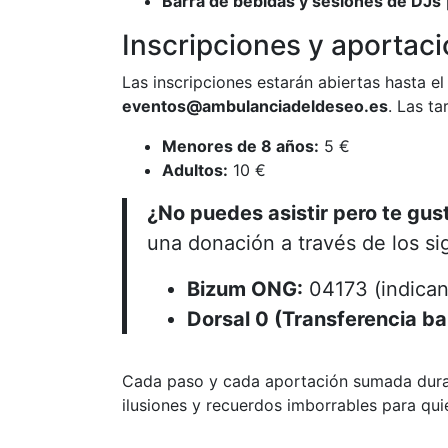
Barra de bebidas y sesiones de DJs
Inscripciones y aportac
Las inscripciones estarán abiertas hasta e
eventos@ambulanciadeldeseo.es
. Las ta
Menores de 8 años:
5 €
Adultos:
10 €
¿No puedes asistir pero te gus
una donación a través de los si
Bizum ONG:
04173 (indican
Dorsal 0 (Transferencia ba
Cada paso y cada aportación sumada durant
ilusiones y recuerdos imborrables para qui