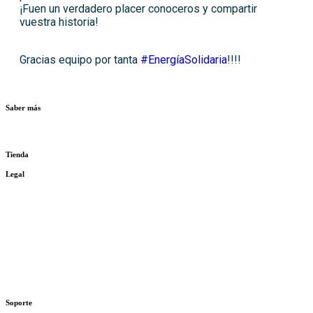
¡Fuen un verdadero placer conoceros y compartir
vuestra historia!
Gracias equipo por tanta
#EnergíaSolidaria
!!!!
Saber más
La Fundación
Tienda
Legal
Transparencia
Política de cookies
Términos y Condiciones
Política de privacidad
Soporte