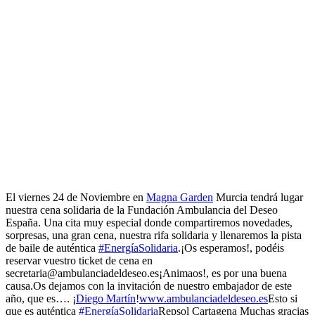
El viernes 24 de Noviembre en
Magna Garden
Murcia tendrá lugar
nuestra cena solidaria de la Fundación Ambulancia del Deseo
España. Una cita muy especial donde compartiremos novedades,
sorpresas, una gran cena, nuestra rifa solidaria y llenaremos la pista
de baile de auténtica
#EnergíaSolidaria
.¡Os esperamos!, podéis
reservar vuestro ticket de cena en
secretaria@ambulanciadeldeseo.es¡Animaos!, es por una buena
causa.Os dejamos con la invitación de nuestro embajador de este
año, que es…. ¡
Diego Martín
!
www.ambulanciadeldeseo.es
Esto si
que es auténtica
#EnergíaSolidaria
Repsol Cartagena Muchas gracias