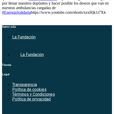
por llenar nuestros depósitos y hacer posible los deseos que van en
nuestras ambulancias cargadas de
#EnergiaSolidaria
https://www.youtube.com/shorts/xzxHjk1i7Xk
Saber más
La Fundación
La Fundación
Tienda
Legal
Transparencia
Política de cookies
Términos y Condiciones
Política de privacidad